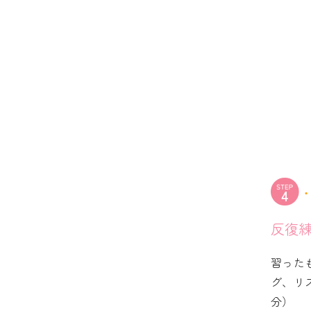
反復
習った
グ、リ
分）