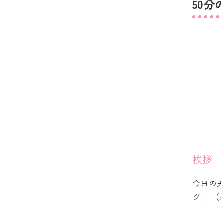
50
挨拶
今日の
グ] （