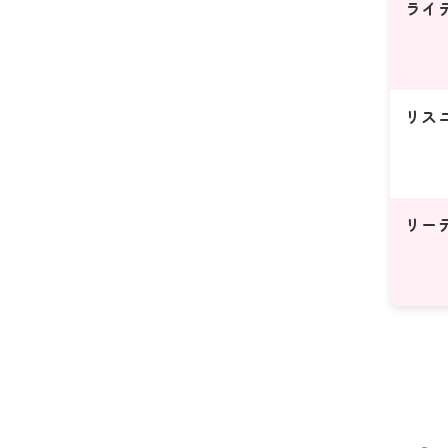
ライ
リス
リー