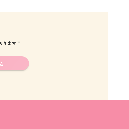
おります！
込