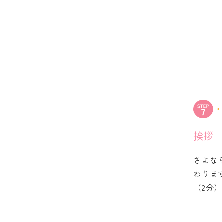
挨拶
さよな
わりま
（2分）